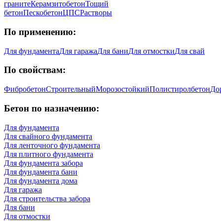
граните
Керамзитобетон
Тощий
бетон
Пескобетон
ЦПС
Растворы
По применению:
Для фундамента
Для гаража
Для бани
Для отмостки
Для свай
По свойствам:
Фибробетон
Строительный
Морозостойкий
Полистиролбетон
До
Бетон по назначению:
Для фундамента
Для свайного фундамента
Для ленточного фундамента
Для плитного фундамента
Для фундамента забора
Для фундамента бани
Для фундамента дома
Для гаража
Для строительства забора
Для бани
Для отмостки