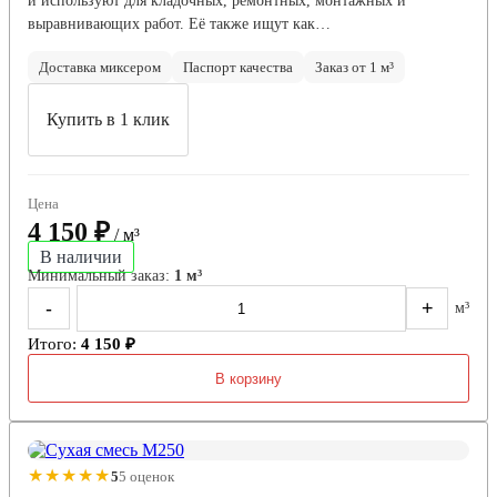
и используют для кладочных, ремонтных, монтажных и
выравнивающих работ. Её также ищут как…
Доставка миксером
Паспорт качества
Заказ от 1 м³
Купить в 1 клик
Цена
4 150 ₽
/ м³
В наличии
Минимальный заказ:
1 м³
-
+
м³
Итого:
4 150 ₽
В корзину
★★★★★
5
5 оценок