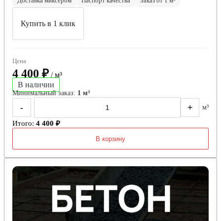
Доставка миксером
Паспорт качества
Заказ от 1 м³
Купить в 1 клик
Цена
4 400 ₽
/ м³
В наличии
Минимальный заказ:
1 м³
-
+
м³
Итого:
4 400 ₽
В корзину