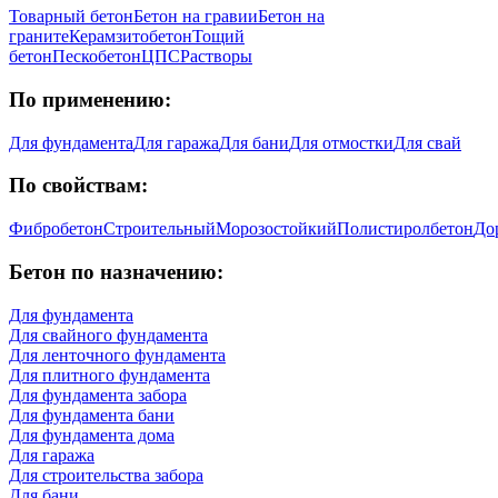
Товарный бетон
Бетон на гравии
Бетон на
граните
Керамзитобетон
Тощий
бетон
Пескобетон
ЦПС
Растворы
По применению:
Для фундамента
Для гаража
Для бани
Для отмостки
Для свай
По свойствам:
Фибробетон
Строительный
Морозостойкий
Полистиролбетон
До
Бетон по назначению:
Для фундамента
Для свайного фундамента
Для ленточного фундамента
Для плитного фундамента
Для фундамента забора
Для фундамента бани
Для фундамента дома
Для гаража
Для строительства забора
Для бани