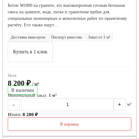
Бетон М1000 на граните, это высокопрочная готовая бетонная
смесь на цементе, воде, песке и гранитном щебне для
специальных инженерных и монолитных работ по проектному
расчёту. Его также ищут…
Доставка миксером
Паспорт качества
Заказ от 1 м³
Купить в 1 клик
Цена
8 200 ₽
/ м³
В наличии
Минимальный заказ:
1 м³
-
+
м³
Итого:
8 200 ₽
В корзину