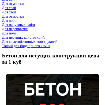
Для отмостки
Для свай
Для стен
Для отмостки
Для дорог
Для наружных работ
Для перекрытий
Для пола
Для несущих конструкций
Для железобетонных конструкций
Тощий для бордюрного камня
Бетон для несущих конструкций
цена
за 1 куб