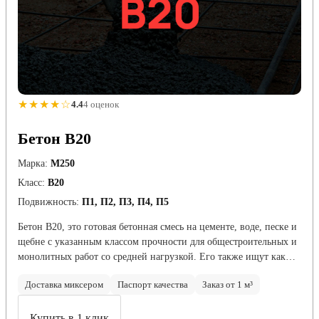
★★★★☆
4.4
4 оценок
Бетон B20
Марка:
М250
Класс:
В20
Подвижность:
П1, П2, П3, П4, П5
Бетон B20, это готовая бетонная смесь на цементе, воде, песке и
щебне с указанным классом прочности для общестроительных и
монолитных работ со средней нагрузкой. Его также ищут как…
Доставка миксером
Паспорт качества
Заказ от 1 м³
Купить в 1 клик