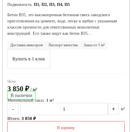
Подвижность:
П1, П2, П3, П4, П5
Бетон В35, это высокопрочная бетонная смесь заводского
приготовления на цементе, воде, песке и щебне с указанным
классом прочности для ответственных монолитных
конструкций. Его также ищут как бетон B35,…
Доставка миксером
Паспорт качества
Заказ от 1 м³
Купить в 1 клик
Цена
3 850 ₽
/ м³
В наличии
Минимальный заказ:
1 м³
-
+
м³
Итого:
3 850 ₽
В корзину