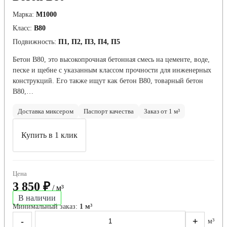
Марка:
М1000
Класс:
В80
Подвижность:
П1, П2, П3, П4, П5
Бетон B80, это высокопрочная бетонная смесь на цементе, воде,
песке и щебне с указанным классом прочности для инженерных
конструкций. Его также ищут как бетон В80, товарный бетон
B80,…
Доставка миксером
Паспорт качества
Заказ от 1 м³
Купить в 1 клик
Цена
3 850 ₽
/ м³
В наличии
Минимальный заказ:
1 м³
-
+
м³