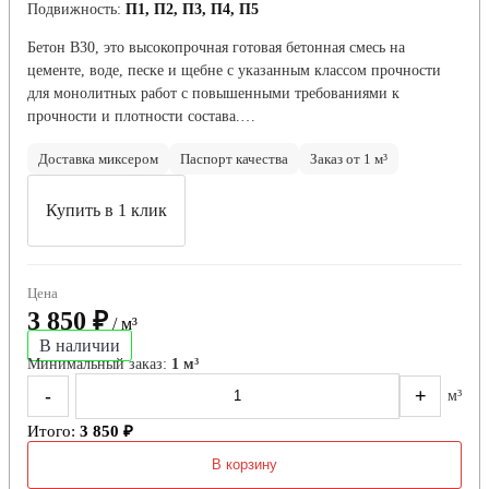
Подвижность:
П1, П2, П3, П4, П5
Бетон B30, это высокопрочная готовая бетонная смесь на
цементе, воде, песке и щебне с указанным классом прочности
для монолитных работ с повышенными требованиями к
прочности и плотности состава.…
Доставка миксером
Паспорт качества
Заказ от 1 м³
Купить в 1 клик
Цена
3 850 ₽
/ м³
В наличии
Минимальный заказ:
1 м³
-
+
м³
Итого:
3 850 ₽
В корзину