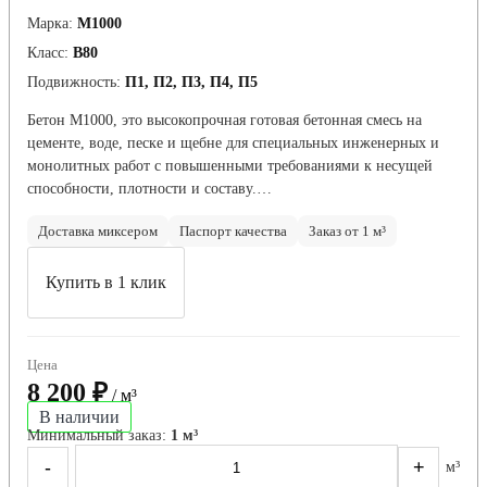
Марка:
М1000
Класс:
В80
Подвижность:
П1, П2, П3, П4, П5
Бетон M1000, это высокопрочная готовая бетонная смесь на
цементе, воде, песке и щебне для специальных инженерных и
монолитных работ с повышенными требованиями к несущей
способности, плотности и составу.…
Доставка миксером
Паспорт качества
Заказ от 1 м³
Купить в 1 клик
Цена
8 200 ₽
/ м³
В наличии
Минимальный заказ:
1 м³
-
+
м³