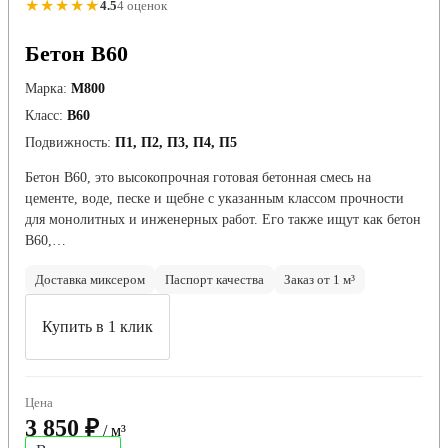
★★★★★
4.5
4 оценок
Бетон B60
Марка:
М800
Класс:
В60
Подвижность:
П1, П2, П3, П4, П5
Бетон B60, это высокопрочная готовая бетонная смесь на
цементе, воде, песке и щебне с указанным классом прочности
для монолитных и инженерных работ. Его также ищут как бетон
В60,…
Доставка миксером
Паспорт качества
Заказ от 1 м³
Купить в 1 клик
Цена
3 850 ₽
/ м³