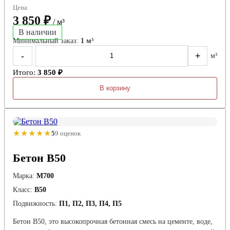
Цена
3 850 ₽
/ м³
В наличии
Минимальный заказ:
1 м³
-
+
м³
Итого:
3 850 ₽
В корзину
★★★★★
5
9 оценок
Бетон B50
Марка:
М700
Класс:
В50
Подвижность:
П1, П2, П3, П4, П5
Бетон B50, это высокопрочная бетонная смесь на цементе, воде,