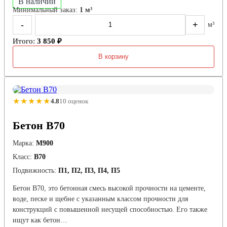
В наличии
Минимальный заказ:
1 м³
-
+
м³
Итого:
3 850 ₽
В корзину
★★★★★
4.8
10 оценок
Бетон B70
Марка:
М900
Класс:
В70
Подвижность:
П1, П2, П3, П4, П5
Бетон B70, это бетонная смесь высокой прочности на цементе,
воде, песке и щебне с указанным классом прочности для
конструкций с повышенной несущей способностью. Его также
ищут как бетон…