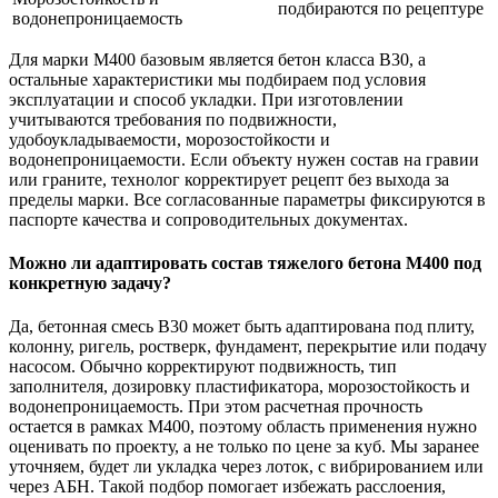
подбираются по рецептуре
водонепроницаемость
Для марки М400 базовым является бетон класса В30, а
остальные характеристики мы подбираем под условия
эксплуатации и способ укладки. При изготовлении
учитываются требования по подвижности,
удобоукладываемости, морозостойкости и
водонепроницаемости. Если объекту нужен состав на гравии
или граните, технолог корректирует рецепт без выхода за
пределы марки. Все согласованные параметры фиксируются в
паспорте качества и сопроводительных документах.
Можно ли адаптировать состав тяжелого бетона М400 под
конкретную задачу?
Да, бетонная смесь В30 может быть адаптирована под плиту,
колонну, ригель, ростверк, фундамент, перекрытие или подачу
насосом. Обычно корректируют подвижность, тип
заполнителя, дозировку пластификатора, морозостойкость и
водонепроницаемость. При этом расчетная прочность
остается в рамках М400, поэтому область применения нужно
оценивать по проекту, а не только по цене за куб. Мы заранее
уточняем, будет ли укладка через лоток, с вибрированием или
через АБН. Такой подбор помогает избежать расслоения,