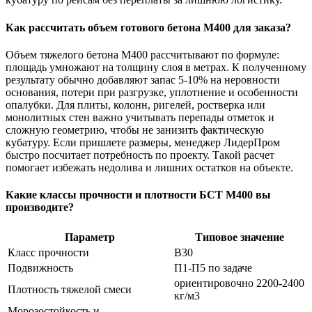
Как рассчитать объем готового бетона М400 для заказа?
Объем тяжелого бетона М400 рассчитывают по формуле:
площадь умножают на толщину слоя в метрах. К полученному
результату обычно добавляют запас 5-10% на неровности
основания, потери при разгрузке, уплотнение и особенности
опалубки. Для плиты, колонн, ригелей, ростверка или
монолитных стен важно учитывать перепады отметок и
сложную геометрию, чтобы не занизить фактическую
кубатуру. Если пришлете размеры, менеджер ЛидерПром
быстро посчитает потребность по проекту. Такой расчет
помогает избежать недолива и лишних остатков на объекте.
Какие классы прочности и плотности БСТ М400 вы
производите?
Параметр
Типовое значение
Класс прочности
В30
Подвижность
П1-П5 по задаче
ориентировочно 2200-2400
Плотность тяжелой смеси
кг/м3
Морозостойкость и