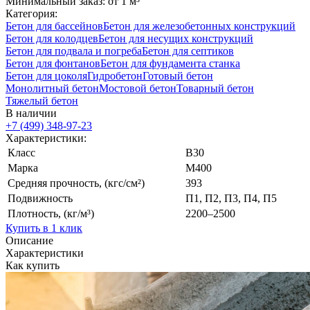
Минимальный заказ: от 1 м³
Категория:
Бетон для бассейнов
Бетон для железобетонных конструкций
Бетон для колодцев
Бетон для несущих конструкций
Бетон для подвала и погреба
Бетон для септиков
Бетон для фонтанов
Бетон для фундамента станка
Бетон для цоколя
Гидробетон
Готовый бетон
Монолитный бетон
Мостовой бетон
Товарный бетон
Тяжелый бетон
В наличии
+7 (499)
348-97-23
Характеристики:
Класс
В30
Марка
М400
Средняя прочность, (кгс/см²)
393
Подвижность
П1, П2, П3, П4, П5
Плотность, (кг/м³)
2200–2500
Купить в 1 клик
Описание
Характеристики
Как купить