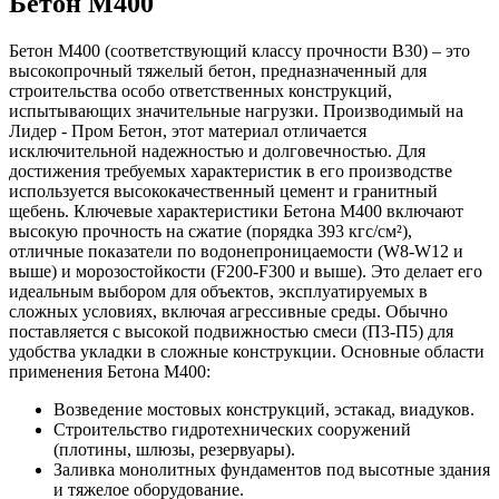
Бетон М400
Бетон М400 (соответствующий классу прочности B30) – это
высокопрочный тяжелый бетон, предназначенный для
строительства особо ответственных конструкций,
испытывающих значительные нагрузки. Производимый на
Лидер - Пром Бетон, этот материал отличается
исключительной надежностью и долговечностью. Для
достижения требуемых характеристик в его производстве
используется высококачественный цемент и гранитный
щебень. Ключевые характеристики Бетона М400 включают
высокую прочность на сжатие (порядка 393 кгс/см²),
отличные показатели по водонепроницаемости (W8-W12 и
выше) и морозостойкости (F200-F300 и выше). Это делает его
идеальным выбором для объектов, эксплуатируемых в
сложных условиях, включая агрессивные среды. Обычно
поставляется с высокой подвижностью смеси (П3-П5) для
удобства укладки в сложные конструкции. Основные области
применения Бетона М400:
Возведение мостовых конструкций, эстакад, виадуков.
Строительство гидротехнических сооружений
(плотины, шлюзы, резервуары).
Заливка монолитных фундаментов под высотные здания
и тяжелое оборудование.