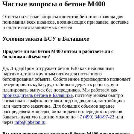
Частые вопросы о бетоне М400
Ответы на частые вопросы клиентов бетонного завода для
понимания всех нюансов, возникающих при заказе, доставке
и оплате изготавливаемых смесей
Условия заказа БСУ в Балашихе
Продаете ли вы бетон М400 оптом и работаете ли с
большими объемами?
Да, ЛидерПром отгружает бетон В30 как небольшими
партиями, так и крупным оптом для поэтапного
бетонирования объекта. Собственное производство позволяет
резервировать кубатуру, стабильно держать рецептуру и
планировать выпуск без посредников. Мы работаем как
производитель бетона в Балашихе
, поэтому можем быстро
согласовать график поставки под подрядчика, застройщика
или частного заказчика. Для больших объемов заранее
распределяем миксеры, окна подачи и очередность рейсов.
Заказать нужную партию можно по
+7 (499)
348-97-23
или
через
info@lpbeton.ru
.
Вы сами производите товарный бетон М400 или являетесь