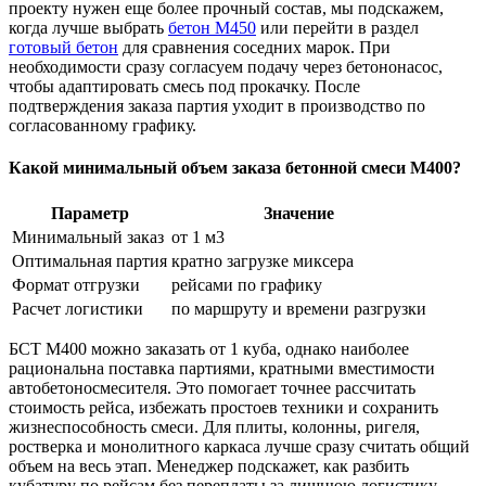
проекту нужен еще более прочный состав, мы подскажем,
когда лучше выбрать
бетон М450
или перейти в раздел
готовый бетон
для сравнения соседних марок. При
необходимости сразу согласуем подачу через бетононасос,
чтобы адаптировать смесь под прокачку. После
подтверждения заказа партия уходит в производство по
согласованному графику.
Какой минимальный объем заказа бетонной смеси М400?
Параметр
Значение
Минимальный заказ
от 1 м3
Оптимальная партия
кратно загрузке миксера
Формат отгрузки
рейсами по графику
Расчет логистики
по маршруту и времени разгрузки
БСТ М400 можно заказать от 1 куба, однако наиболее
рациональна поставка партиями, кратными вместимости
автобетоносмесителя. Это помогает точнее рассчитать
стоимость рейса, избежать простоев техники и сохранить
жизнеспособность смеси. Для плиты, колонны, ригеля,
ростверка и монолитного каркаса лучше сразу считать общий
объем на весь этап. Менеджер подскажет, как разбить
кубатуру по рейсам без переплаты за лишнюю логистику.