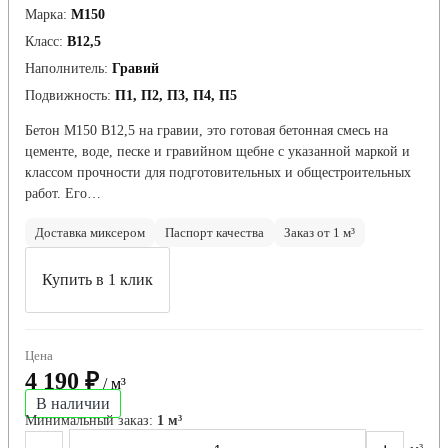
Марка:
М150
Класс:
В12,5
Наполнитель:
Гравий
Подвижность:
П1, П2, П3, П4, П5
Бетон М150 В12,5 на гравии, это готовая бетонная смесь на
цементе, воде, песке и гравийном щебне с указанной маркой и
классом прочности для подготовительных и общестроительных
работ. Его…
Доставка миксером
Паспорт качества
Заказ от 1 м³
Купить в 1 клик
Цена
4 190 ₽
/ м³
В наличии
Минимальный заказ:
1 м³