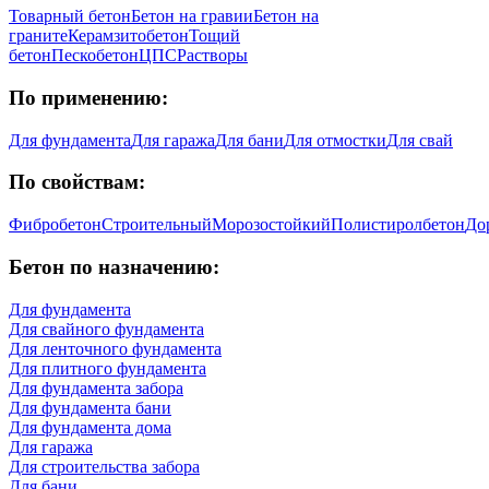
Товарный бетон
Бетон на гравии
Бетон на
граните
Керамзитобетон
Тощий
бетон
Пескобетон
ЦПС
Растворы
По применению:
Для фундамента
Для гаража
Для бани
Для отмостки
Для свай
По свойствам:
Фибробетон
Строительный
Морозостойкий
Полистиролбетон
До
Бетон по назначению:
Для фундамента
Для свайного фундамента
Для ленточного фундамента
Для плитного фундамента
Для фундамента забора
Для фундамента бани
Для фундамента дома
Для гаража
Для строительства забора
Для бани