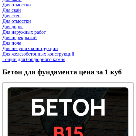
Для отмостки
Для свай
Для стен
Для отмостки
Для дорог
Для наружных работ
Для перекрытий
Для пола
Для несущих конструкций
Для железобетонных конструкций
Тощий для бордюрного камня
Бетон для фундамента
цена за 1 куб