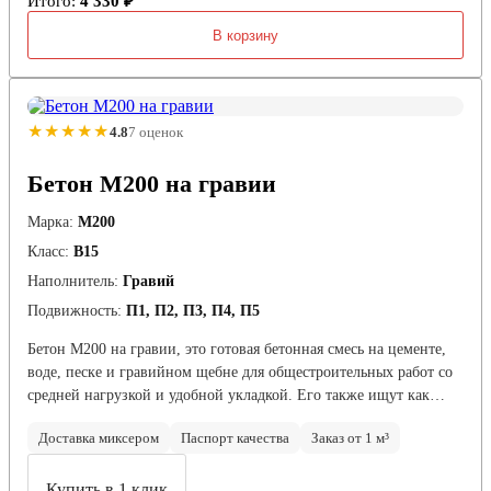
Итого:
4 330 ₽
В корзину
★★★★★
4.8
7 оценок
Бетон М200 на гравии
Марка:
М200
Класс:
В15
Наполнитель:
Гравий
Подвижность:
П1, П2, П3, П4, П5
Бетон М200 на гравии, это готовая бетонная смесь на цементе,
воде, песке и гравийном щебне для общестроительных работ со
средней нагрузкой и удобной укладкой. Его также ищут как…
Доставка миксером
Паспорт качества
Заказ от 1 м³
Купить в 1 клик