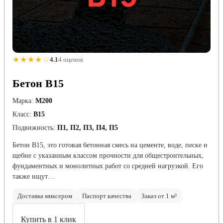
★★★★☆
4.1
4 оценок
Бетон B15
Марка:
М200
Класс:
В15
Подвижность:
П1, П2, П3, П4, П5
Бетон B15, это готовая бетонная смесь на цементе, воде, песке и
щебне с указанным классом прочности для общестроительных,
фундаментных и монолитных работ со средней нагрузкой. Его
также ищут…
Доставка миксером
Паспорт качества
Заказ от 1 м³
Купить в 1 клик