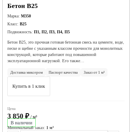
Бетон В25
Марка:
М350
Класс:
В25
Подвижность:
П1, П2, П3, П4, П5
Бетон В25, это прочная готовая бетонная смесь на цементе, воде,
песке и щебне с указанным классом прочности для монолитных
конструкций, которые работают под повышенной
эксплуатационной нагрузкой. Его также…
Доставка миксером
Паспорт качества
Заказ от 1 м³
Купить в 1 клик
Цена
3 850 ₽
/ м³
В наличии
Минимальный заказ:
1 м³