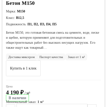
Бетон М150
Марка:
М150
Класс:
В12,5
Подвижность:
П1, П2, П3, П4, П5
Бетон М150, это готовая бетонная смесь на цементе, воде, песке
и щебне, которую применяют для подготовительных и
общестроительных работ без высоких несущих нагрузок. Его
также ищут как товарный…
Доставка миксером
Паспорт качества
Заказ от 1 м³
Купить в 1 клик
Цена
4 190 ₽
/ м³
В наличии
Минимальный заказ:
1 м³