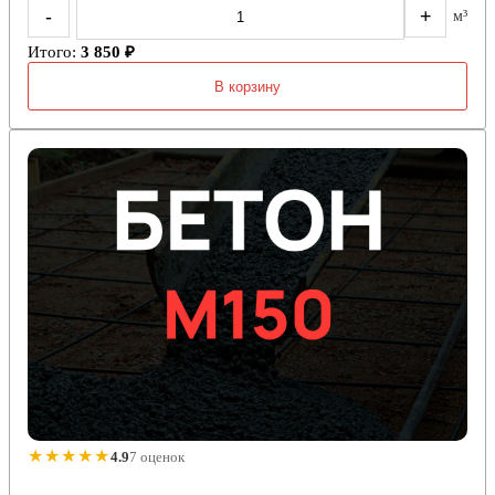
-
+
м³
Итого:
3 850 ₽
В корзину
★★★★★
4.9
7 оценок